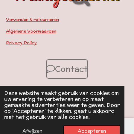
Verzenden & retourneren
Algemene Voorwaarden
Privacy Policy
Contact
Deze website maakt gebruik van cookies om
© 2024 - 2026 Mandjesenzo.nl
uw ervaring te verbeteren en op maat
Powered by
JouwWeb
gemaakte advertenties weer te geven. Door
op ‘Accepteren’ te klikken, gaat u akkoord
met het gebruik van alle cookies.
Afwijzen
Accepteren
E-mailadres
Instagram
WhatsApp