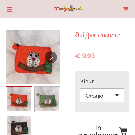
Ga
direct
naar
Etui/portemonnee
de
hoofdinhoud
€ 9,95
Kleur
In
winkelwagen