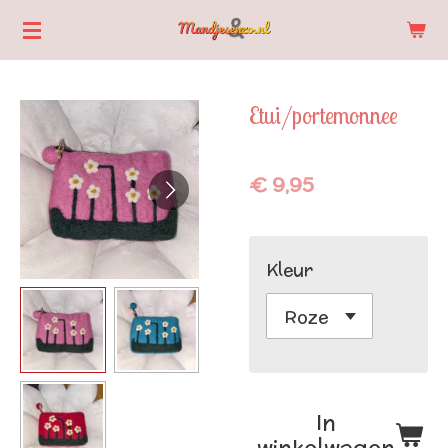
Ga
direct
naar
Etui/portemonnee
de
hoofdinhoud
€ 9,95
Kleur
In
winkelwagen