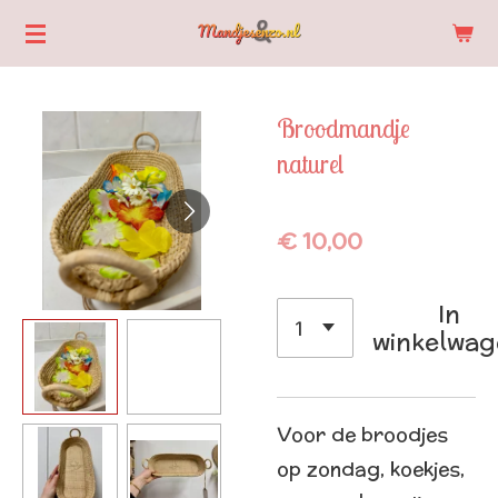
Ga
direct
naar
Broodmandje
de
naturel
hoofdinhoud
€ 10,00
In
winkelwa
Voor de broodjes
op zondag, koekjes,