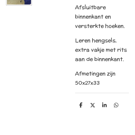
Afsluitbare
binnenkant en
versterkte hoeken.
Leren hengsels,
extra vakje met rits
aan de binnenkant.
Afmetingen zijn
50x27x33
D
D
S
D
e
e
h
e
l
e
a
l
e
l
r
e
n
e
n