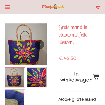
Ga
direct
naar
Grote mand in
de
blauw met felle
hoofdinhoud
kleuren.
€ 42,50
In
winkelwagen
Mooie grote mand