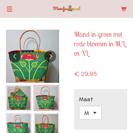
Ga
direct
naar
Mand in groen met
de
rode bloemen in M,L
hoofdinhoud
en XL
€ 29,95
Maat