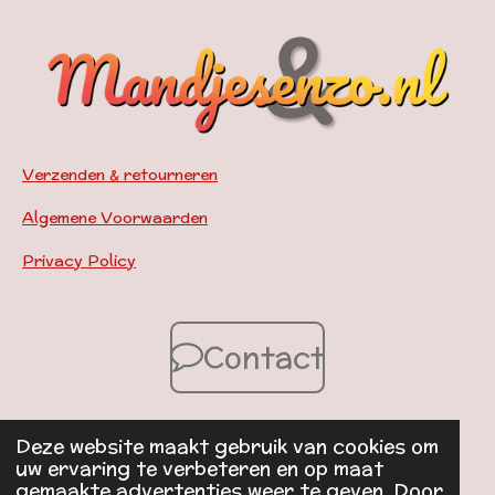
Verzenden & retourneren
Algemene Voorwaarden
Privacy Policy
Contact
Deze website maakt gebruik van cookies om
© 2024 - 2026 Mandjesenzo.nl
uw ervaring te verbeteren en op maat
Powered by
JouwWeb
gemaakte advertenties weer te geven. Door