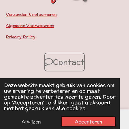
Verzenden & retourneren
Algemene Voorwaarden
Privacy Policy
Contact
Deze website maakt gebruik van cookies om
© 2024 - 2026 Mandjesenzo.nl
uw ervaring te verbeteren en op maat
Powered by
JouwWeb
gemaakte advertenties weer te geven. Door
op ‘Accepteren’ te klikken, gaat u akkoord
met het gebruik van alle cookies.
Afwijzen
Accepteren
E-mailadres
Instagram
WhatsApp